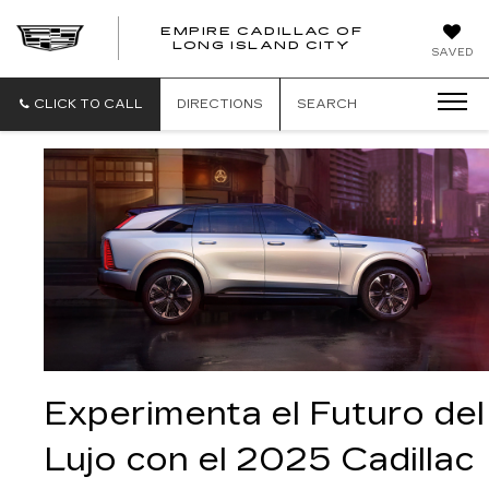
EMPIRE CADILLAC OF
LONG ISLAND CITY
EMPIRE
SAVED
CADILLAC
OF
LONG
CLICK TO CALL
DIRECTIONS
SEARCH
ISLAND
CITY
Experimenta el Futuro del 
Lujo con el 2025 Cadillac 