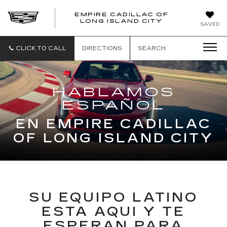
EMPIRE CADILLAC OF
LONG ISLAND CITY
EMPIRE
SAVED
CADILLAC
OF
LONG
CLICK TO CALL
DIRECTIONS
SEARCH
ISLAND
CITY
HABLAMOS
ESPAÑOL
EN EMPIRE CADILLAC
OF LONG ISLAND CITY
SU EQUIPO LATINO
ESTA AQUI Y TE
ESPERAN PARA