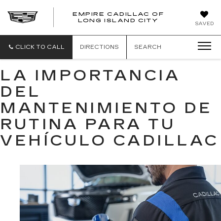
EMPIRE CADILLAC OF
LONG ISLAND CITY
EMPIRE
SAVED
CADILLAC
OF
LONG
CLICK TO CALL
DIRECTIONS
SEARCH
ISLAND
CITY
LA IMPORTANCIA
DEL
MANTENIMIENTO DE
RUTINA PARA TU
VEHÍCULO CADILLAC