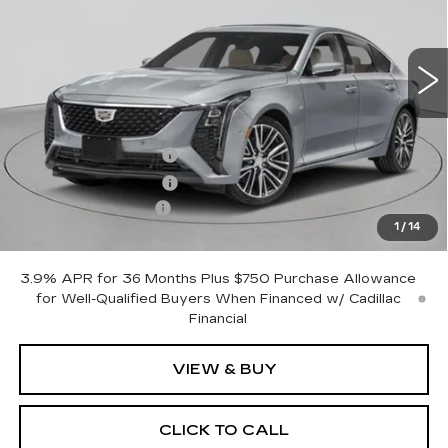
2 mi
Ext.
Int.
Less
MSRP:
$53,620
Purchase Allowance
-$500
Purchase Allowance
-$500
Documentation Fee
+$175
1
/
14
Empire Price:
$52,795
3.9% APR for 36 Months Plus $750 Purchase Allowance
for Well-Qualified Buyers When Financed w/ Cadillac
Financial
VIEW & BUY
CLICK TO CALL