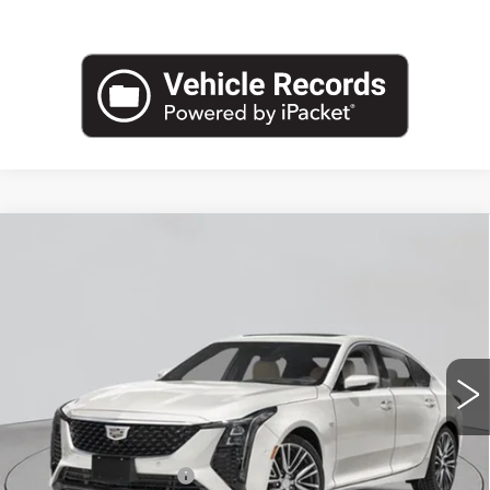
Compare Vehicle
NEW
2026
CADILLAC CT5
$58,240
PREMIUM LUXURY
EMPIRE PRICE
VIN:
1G6DS5RK1T0120300
Stock:
C260211
Model:
6DC79
2 mi
Ext.
Int.
Less
MSRP:
$59,065
Purchase Allowance
-$500