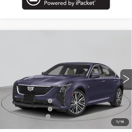
Compare Vehicle
NEW
2026
CADILLAC CT5
$56,840
PREMIUM LUXURY
EMPIRE PRICE
VIN:
1G6DS5RK3T0122209
Stock:
260372
Model:
6DC79
0 mi
Ext.
Int.
Less
MSRP:
$57,665
Purchase Allowance
-$500
Purchase Allowance
-$500
Documentation Fee
+$175
1
/
14
Empire Price:
$56,840