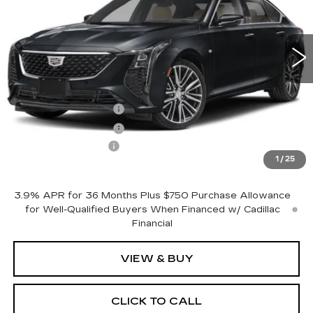
0 mi
Ext.
Int.
Less
MSRP:
$55,545
Purchase Allowance
-$500
Purchase Allowance
-$500
Documentation Fee
+$175
1
/
25
Empire Price:
$54,720
3.9% APR for 36 Months Plus $750 Purchase Allowance
for Well-Qualified Buyers When Financed w/ Cadillac
Financial
VIEW & BUY
CLICK TO CALL