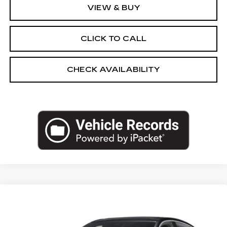
VIEW & BUY
CLICK TO CALL
CHECK AVAILABILITY
Compare Vehicle
NEW
2026
CADILLAC CT5
$54,720
PREMIUM LUXURY
EMPIRE PRICE
VIN:
1G6DS5RK7T0122620
Stock:
260387
Model:
6DC79