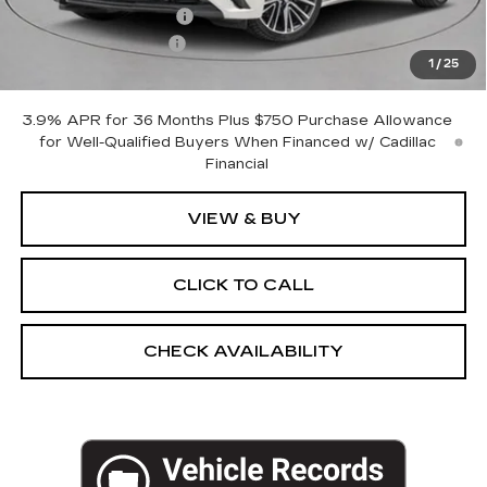
Purchase Allowance
-$500
Documentation Fee
+$175
1
/
25
Empire Price:
$58,240
3.9% APR for 36 Months Plus $750 Purchase Allowance
for Well-Qualified Buyers When Financed w/ Cadillac
Financial
VIEW & BUY
CLICK TO CALL
CHECK AVAILABILITY