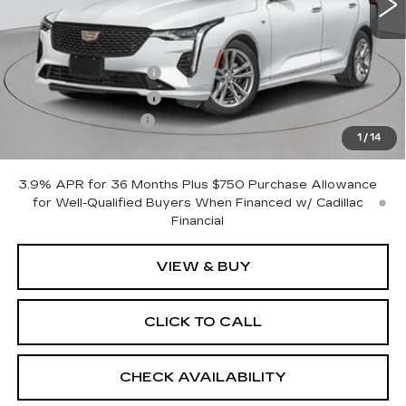
Less
MSRP:
$42,320
Purchase Allowance
-$500
Purchase Allowance
-$500
Documentation Fee
+$175
1
/
14
Empire Price:
$41,495
3.9% APR for 36 Months Plus $750 Purchase Allowance
for Well-Qualified Buyers When Financed w/ Cadillac
Financial
VIEW & BUY
CLICK TO CALL
CHECK AVAILABILITY