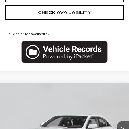
CHECK AVAILABILITY
Call dealer for availability
Compare Vehicle
NEW
2026
CADILLAC CT4
$41,495
LUXURY
EMPIRE PRICE
VIN:
1G6DK5RKXT0118531
Stock:
C260159S
Model:
6DB69
45 mi
Ext.
Int.