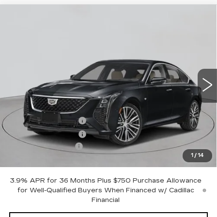
Compare Vehicle
NEW
2026
CADILLAC CT5
$53,620
PREMIUM LUXURY
EMPIRE PRICE
VIN:
1G6DS5RKXT0122143
Stock:
260374
Model:
6DC79
0 mi
Ext.
Int.
Less
MSRP:
$54,445
Purchase Allowance
-$500
Purchase Allowance
-$500
Documentation Fee
+$175
1
/
14
Empire Price:
$53,620
3.9% APR for 36 Months Plus $750 Purchase Allowance
for Well-Qualified Buyers When Financed w/ Cadillac
Financial