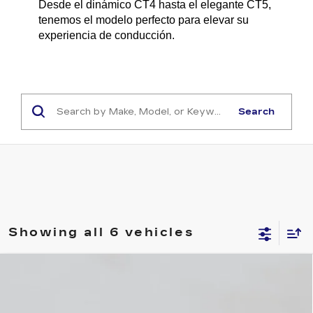
Desde el dinámico CT4 hasta el elegante CT5, 
tenemos el modelo perfecto para elevar su 
experiencia de conducción.
Search
Showing all 6 vehicles
Compare Vehicle
NEW
2026
CADILLAC CT5
$52,795
PREMIUM LUXURY
EMPIRE PRICE
VIN:
1G6DS5RK0T0118666
Stock:
C260179
Model:
6DC79