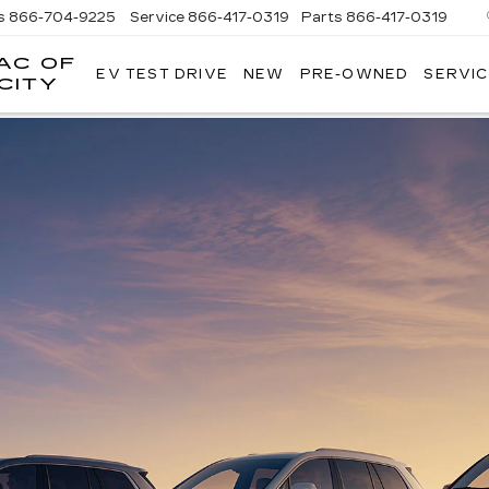
s
866-704-9225
Service
866-417-0319
Parts
866-417-0319
AC OF
EV TEST DRIVE
NEW
PRE-OWNED
SERVIC
EMPIRE
CITY
CADILLAC
OF
LONG
ISLAND
CITY